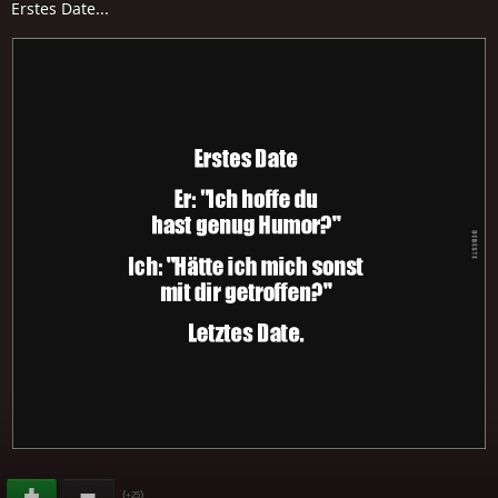
Erstes Date...
(
)
+25