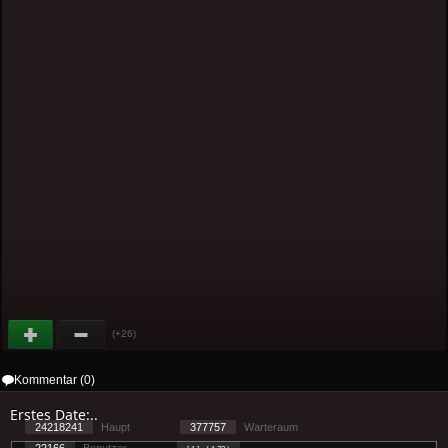
(+26)
Kommentar (0)
Erstes Date:..
24218241
Haupt
377757
Warteraum