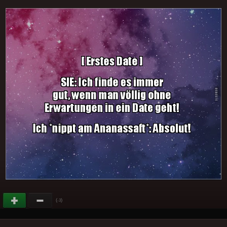
(
)
-3