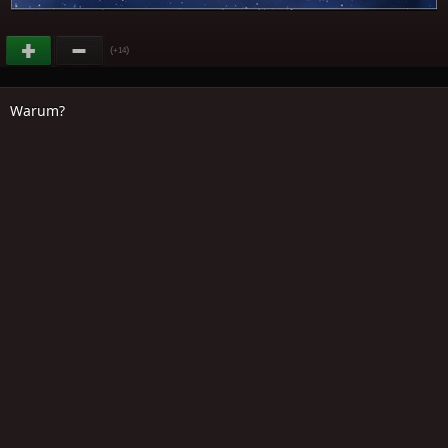
(
)
+14
Warum?