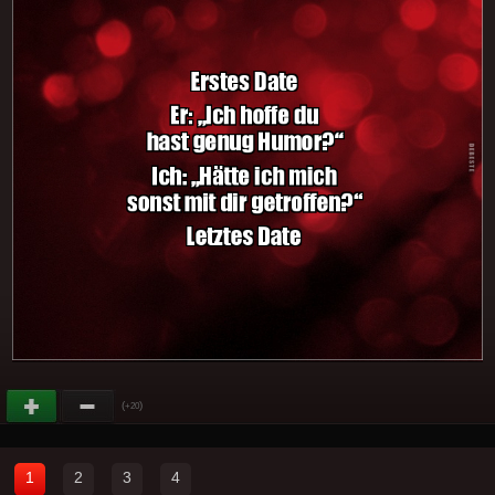
(
)
+20
1
2
3
4