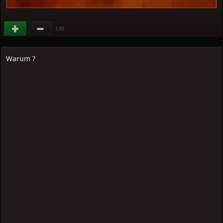
(
)
-11
Warum ?