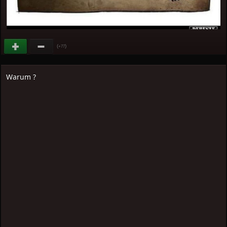
(
)
+77
Warum ?