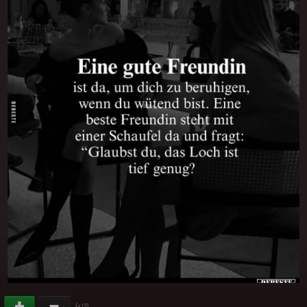
(
)
+13