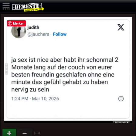
Merken
(
)
+16