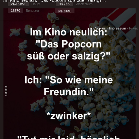
Im Kino neulich: "Das Popcorn süß oder salzig?"..
24205851
Haupt
385695
Warteraum
18870
Benutzer
[ 2 ] - ( 3.29 )
Cookies
-
Impressum
-
Priva