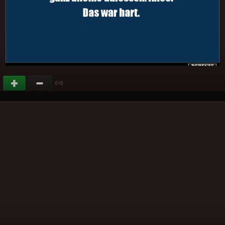
(
)
+2