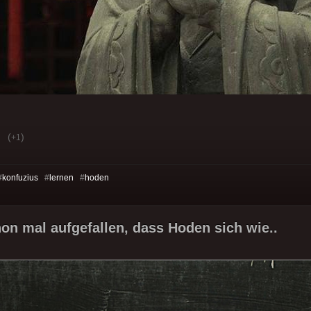
(
)
+1
#
konfuzius
#
lernen
#
hoden
hon mal aufgefallen, dass Hoden sich wie..