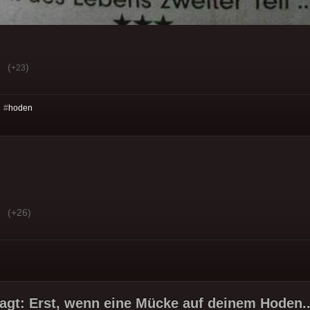
(
)
+23
 #
hoden
(+26)
agt: Erst, wenn eine Mücke auf deinem Hoden.