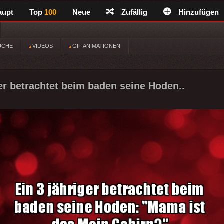
aupt
Top
100
Neue
Zufällig
Hinzufügen
ÜCHE
VIDEOS
GIF ANIMATIONEN
ger betrachtet beim baden seine Hoden..