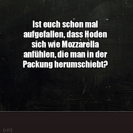
(
)
+27