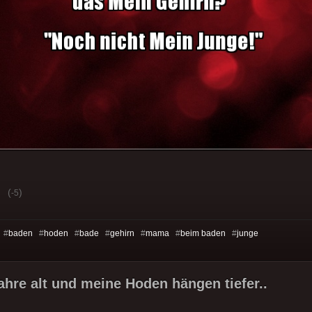
(
)
-5
 #
baden
#
hoden
#
bade
#
gehirn
#
mama
#
beim baden
#
junge
Jahre alt und meine Hoden hängen tiefer..