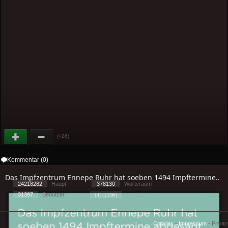
(+26)
Kommentar (0)
Das Impfzentrum Ennepe Ruhr hat soeben 1494 Impftermine..
24218282
Haupt
378130
Warteraum
31397
Benutzer
[ 1 ] - ( 2.98 )
Cookies
-
Impressum
-
Priva