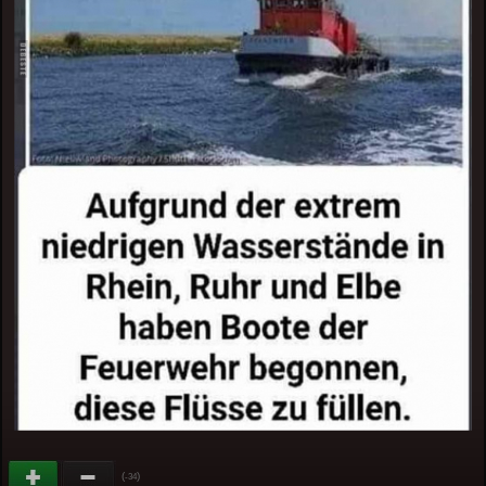
(
)
-34