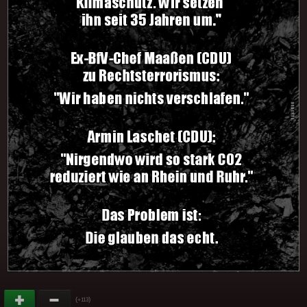
(
)
+113