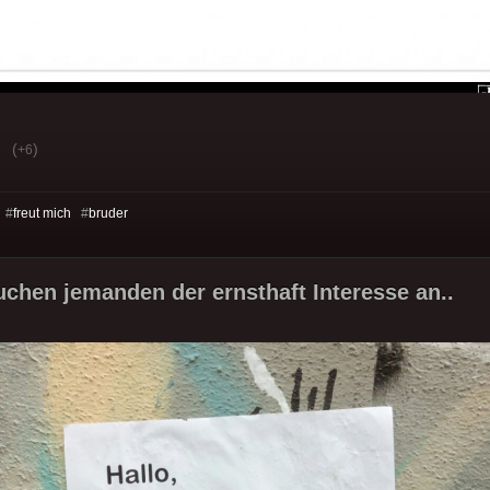
(
)
+6
 #
freut mich
#
bruder
suchen jemanden der ernsthaft Interesse an..