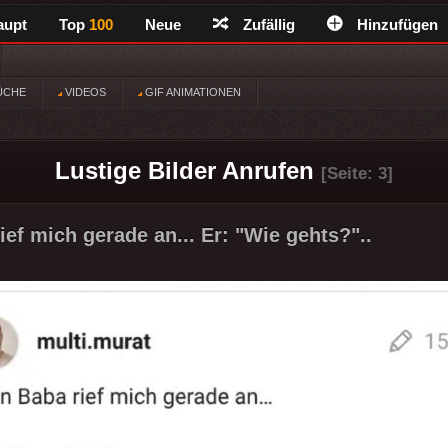
aupt
Top
100
Neue
Zufällig
Hinzufügen
ÜCHE
VIDEOS
GIF ANIMATIONEN
Lustige Bilder Anrufen
[Seite: 3]
ief mich gerade an... Er: "Wie gehts?"..