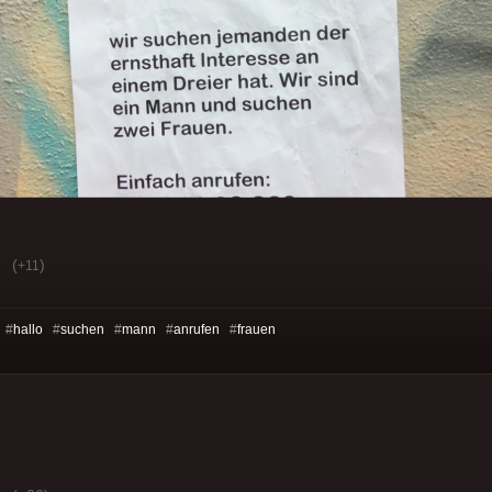
(
)
+11
 #
hallo
#
suchen
#
mann
#
anrufen
#
frauen