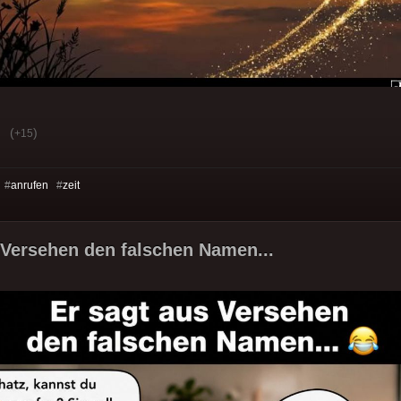
(
)
+15
 #
anrufen
#
zeit
 Versehen den falschen Namen...