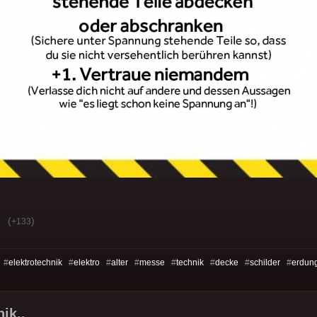
(
)
+133
 #
elektrotechnik
#
elektro
#
alter
#
messe
#
technik
#
decke
#
schilder
#
erdun
ik..