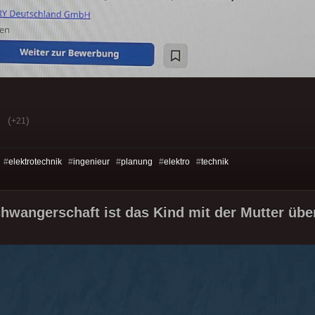
(
)
+21
 #
elektrotechnik
#
ingenieur
#
planung
#
elektro
#
technik
chwangerschaft ist das Kind mit der Mutter über