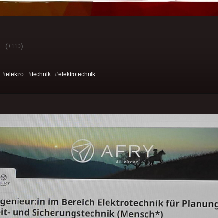
(
)
+110
 #
elektro
#
technik
#
elektrotechnik