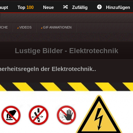
aupt
Top
100
Neue
Zufällig
Hinzufügen
ÜCHE
VIDEOS
GIF ANIMATIONEN
Lustige Bilder - Elektrotechnik
herheitsregeln der Elektrotechnik..