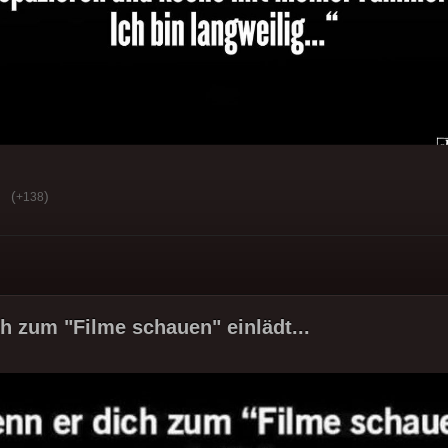
(
)
+138
h zum "Filme schauen" einlädt...