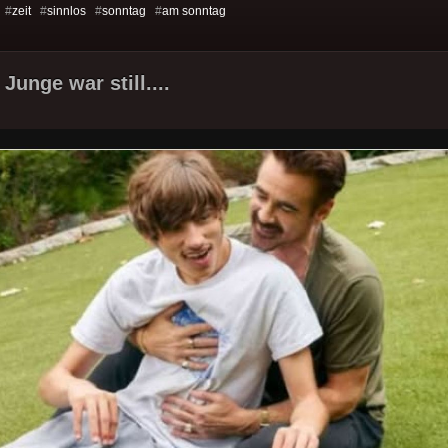
 #
zeit
#
sinnlos
#
sonntag
#
am sonntag
 Junge war still....