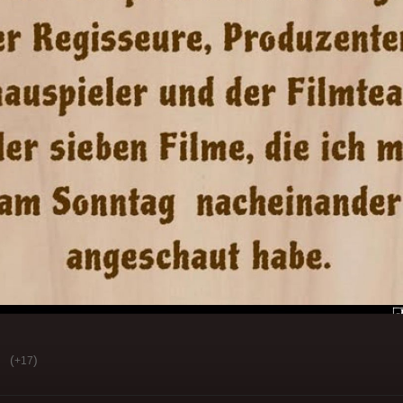
(
)
+17