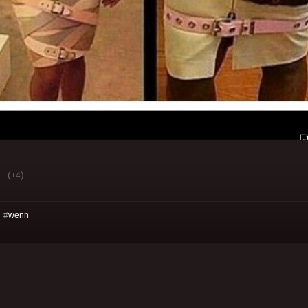
(
)
+4
 #
wenn