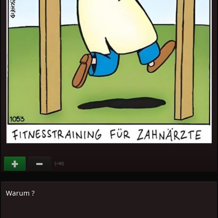
(
)
+90
Warum ?