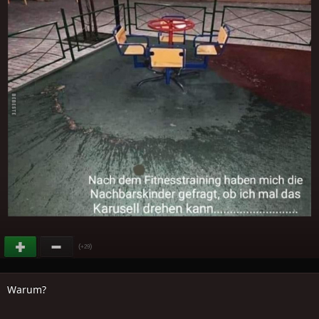
(
)
+29
Warum?