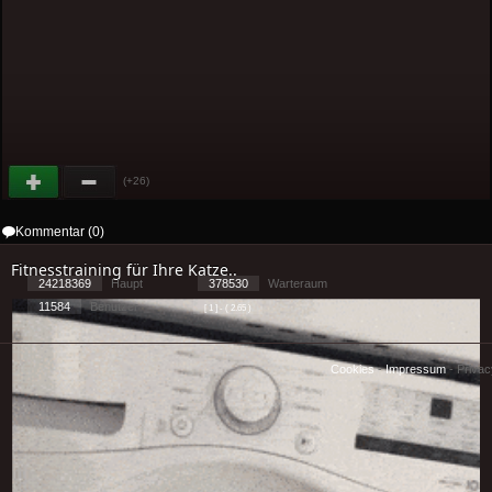
(+26)
Kommentar (0)
Fitnesstraining für Ihre Katze..
24218369
Haupt
378530
Warteraum
11584
Benutzer
[ 1 ] - ( 2.65 )
Cookies
-
Impressum
-
Priva