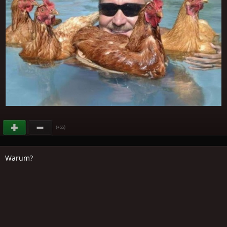
(
)
+55
Warum?