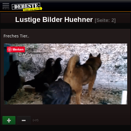
Lustige Bilder Huehner
[Seite: 2]
Freches Tier..
Merken
(
)
+27