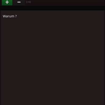
(
)
+41
Warum ?