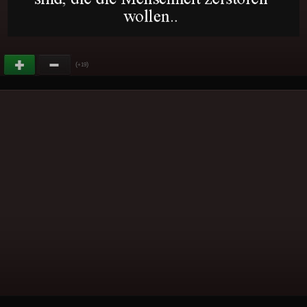
(
)
+19