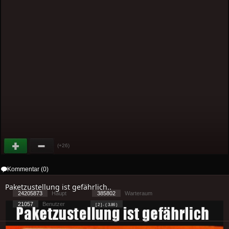
(+26)
Kommentar (0)
Paketzustellung ist gefährlich..
24205873
Haupt
385802
Warteraum
21057
Benutzer
[ 2 ] - ( 3.86 )