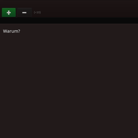
(
)
+115
Warum?