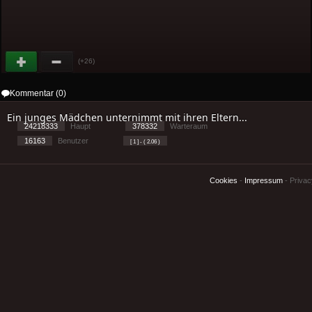
(+26)
Kommentar (0)
Ein junges Mädchen unternimmt mit ihren Eltern...
24218333
Haupt
378332
Warteraum
16163
Benutzer
[ 1 ] - ( 2.06 )
Cookies
-
Impressum
-
Priva