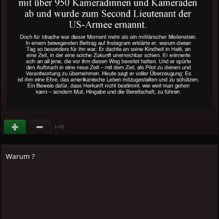
(
)
+20
Warum ?