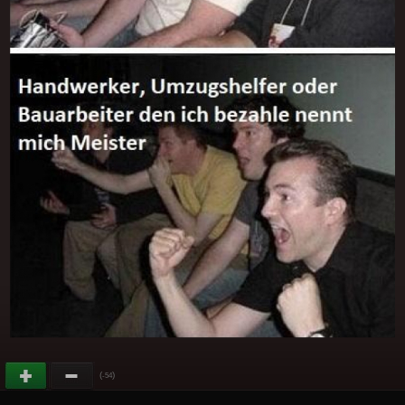
(
)
-54