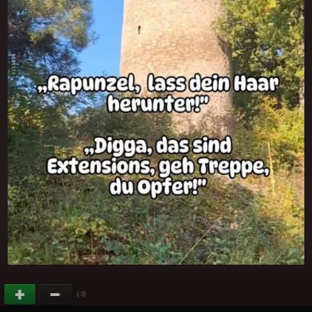
(
)
-3