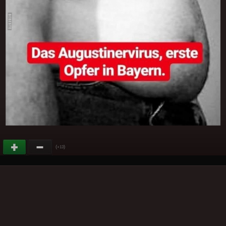
(
)
+13