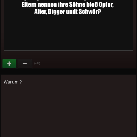
(
)
+74
Warum ?