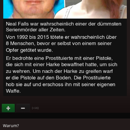
(
)
+131
Warum?