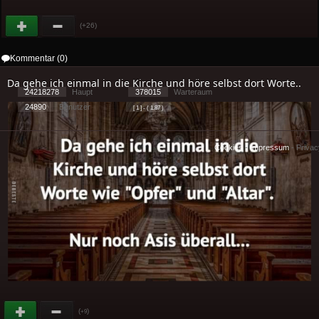
(+26)
Kommentar (0)
Da gehe ich einmal in die Kirche und höre selbst dort Worte..
24218278
Haupt
378015
Warteraum
24890
Benutzer
[ 1 ] - ( 1.87 )
Cookies
-
Impressum
-
Priva
(
)
+9