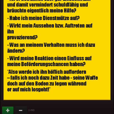
(
)
+250