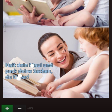
(
)
-185