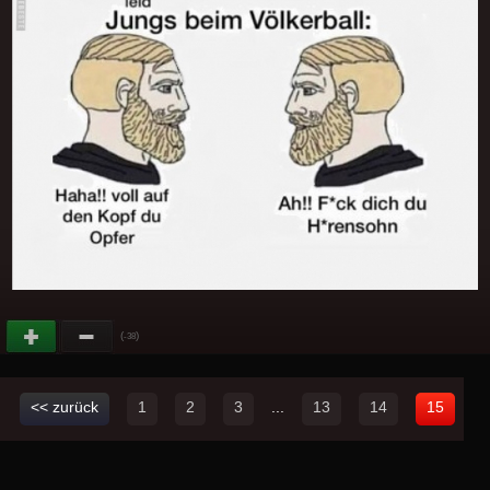
(
)
-38
<< zurück
1
2
3
...
13
14
15