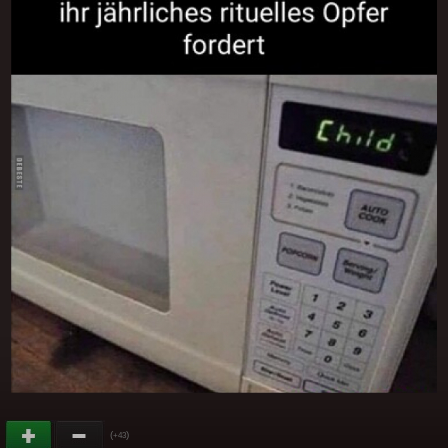
(
)
+43