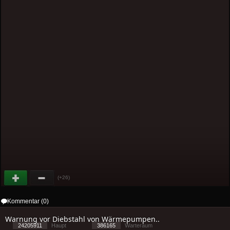
(+26)
Kommentar (0)
Warnung vor Diebstahl von Wärmepumpen..
24205911
Haupt
386165
Warteraum