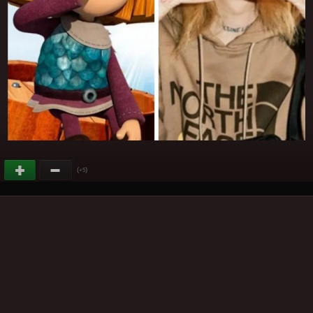
(
)
+5