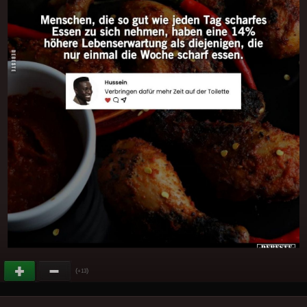
(
)
+13