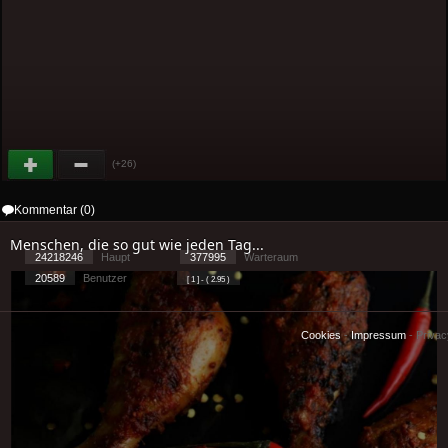
(+26)
Kommentar (0)
Menschen, die so gut wie jeden Tag...
24218246
Haupt
377995
Warteraum
20589
Benutzer
[ 1 ] - ( 2.95 )
Cookies
-
Impressum
-
Priva