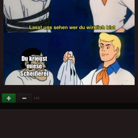
(
)
-31