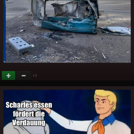
(
)
-2