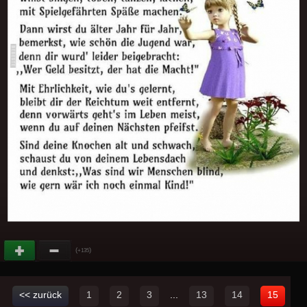
(
)
+135
<< zurück
1
2
3
...
13
14
15