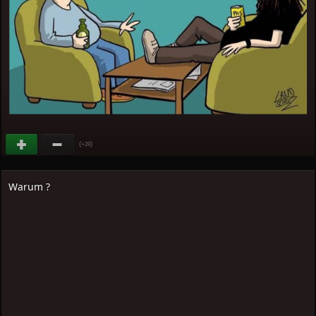
(
)
+28
Warum ?