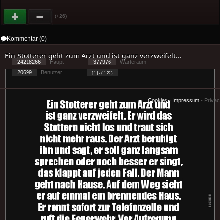
(+26)
Kommentar (0)
Ein Stotterer geht zum Arzt und ist ganz verzweifelt...
24218266
Haupt
377976
Warteraum
20699
Benutzer
[ 1 ] - ( 1.27 )
Cookies
-
Impressum
-
Priva