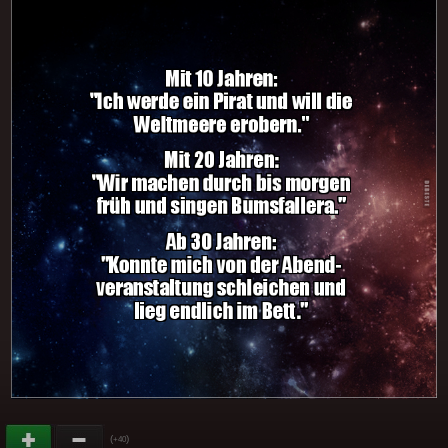
(
)
+40