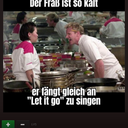
(
)
-27