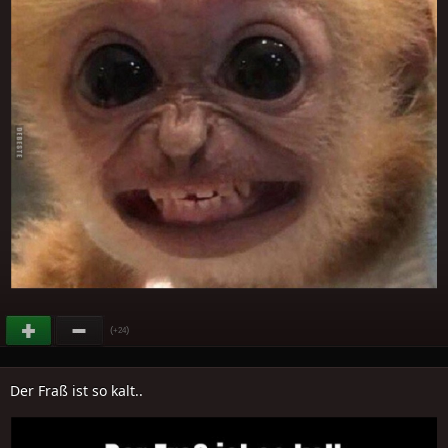
(
)
+24
Der Fraß ist so kalt..