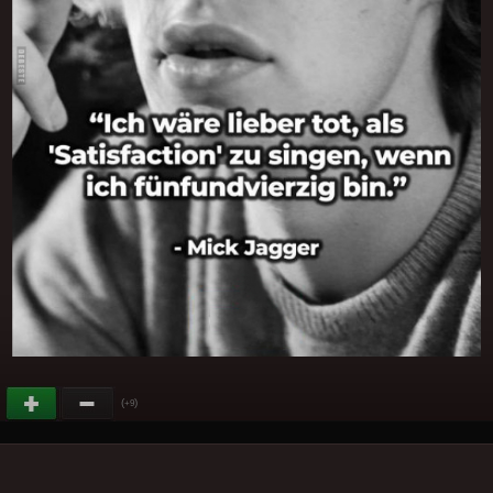
(
)
+9