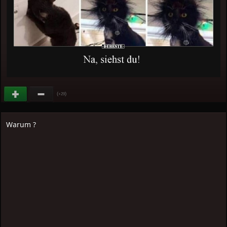
(
)
+29
Warum ?