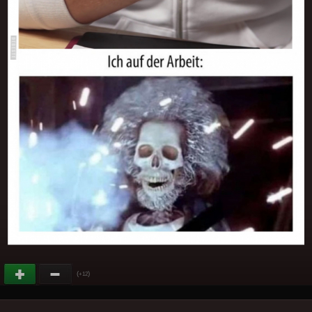
(
)
+12