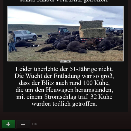
(
)
+8