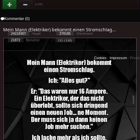
(+26)
Kommentar (0)
Mein Mann (Elektriker) bekommt einen Stromschlag...
24218307
Haupt
378185
Warteraum
21872
Benutzer
[ 1 ] - ( 1.13 )
Cookies
-
Impressum
-
Priva