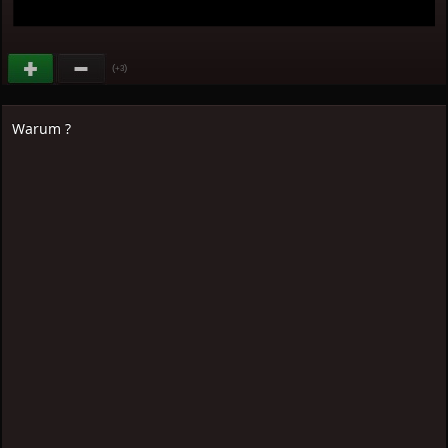
(
)
+3
Warum ?