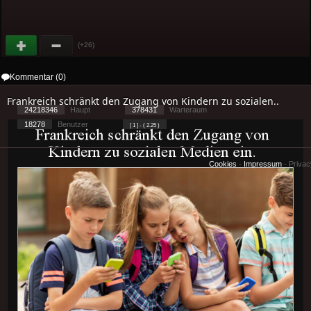
(+26)
Kommentar (0)
Frankreich schränkt den Zugang von Kindern zu sozialen..
24218346
Haupt
378431
Warteraum
18278
Benutzer
[ 1 ] - ( 2.25 )
Cookies
-
Impressum
-
Priva