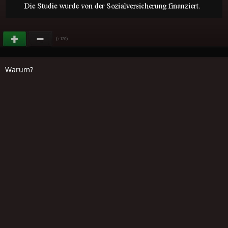
(
)
+120
Warum?