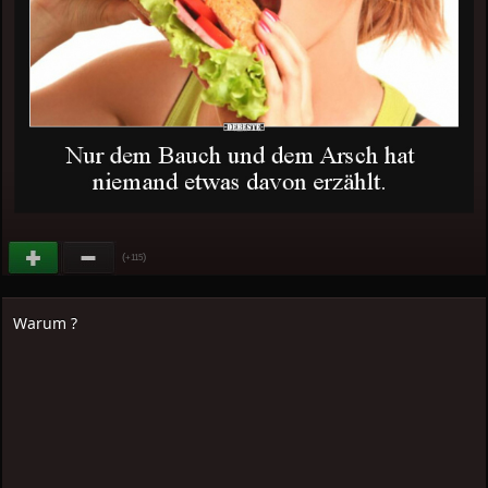
(
)
+115
Warum ?