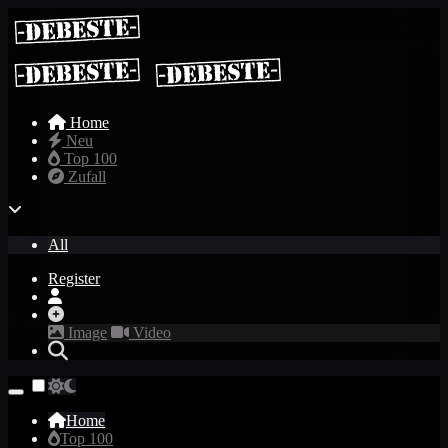
Home
Neu
Top 100
Zufall
All
Register
Image
Video
Home
Top 100