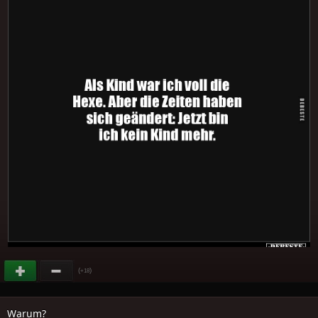
(
)
+18
Warum?