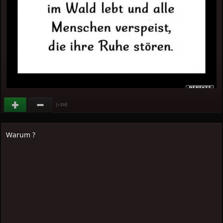
(
)
+104
Warum ?