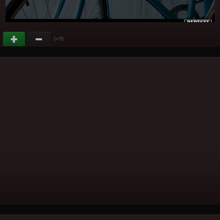
(
)
+77