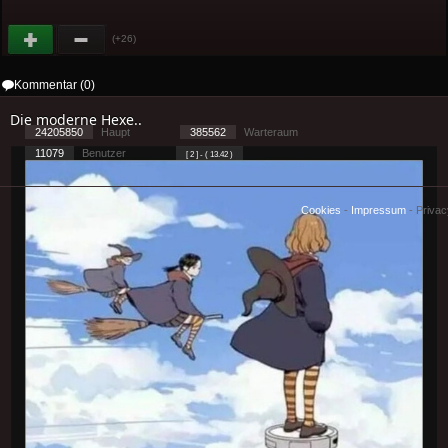
(+26)
Kommentar (0)
Die moderne Hexe..
24205850
Haupt
385562
Warteraum
11079
Benutzer
[ 2 ] - ( 13.42 )
Cookies
-
Impressum
-
Priva