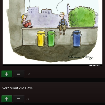
(
)
+19
Verbrennt die Hexe..
(
)
-1