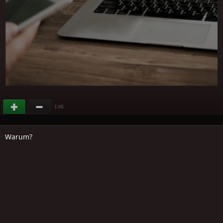
(
)
-16
Warum?