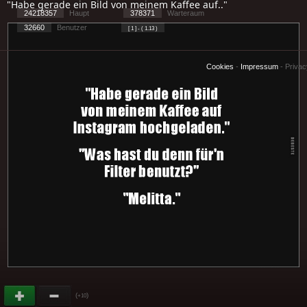
"Habe gerade ein Bild von meinem Kaffee auf.."
24218357
Haupt
378371
Warteraum
32660
Benutzer
[ 1 ] - ( 1.13 )
Cookies
-
Impressum
-
Priva
(
)
+10