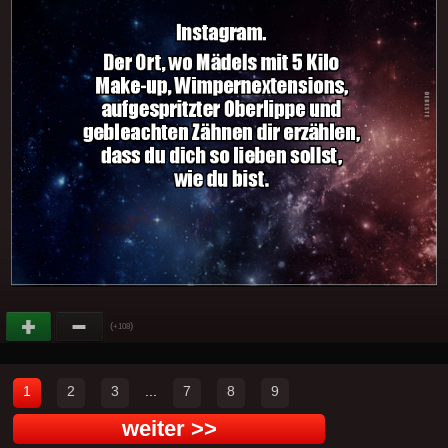
(
)
+108
1
2
3
...
7
8
9
weiter >>