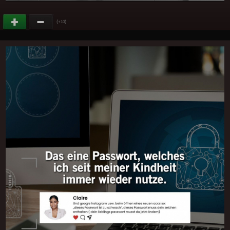
(
)
+10