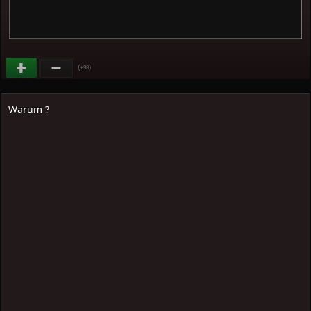
(
)
+98
Warum ?