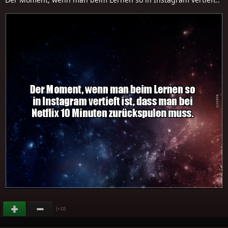
(
)
+13