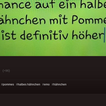
(
)
+96
 #
pommes
#
halbes hähnchen
#
emo
#
hähnchen