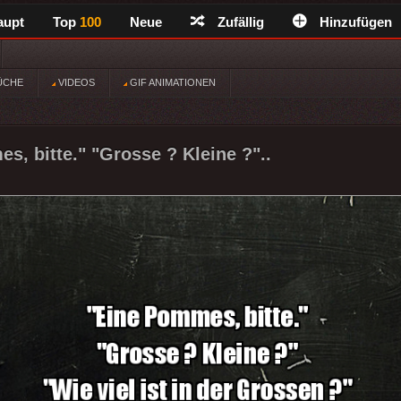
aupt
Top
100
Neue
Zufällig
Hinzufügen
ÜCHE
VIDEOS
GIF ANIMATIONEN
s, bitte." "Grosse ? Kleine ?"..