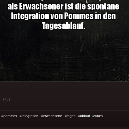
(
)
+8
 #
pommes
#
integration
#
erwachsene
#
tages
#
ablauf
#
wach