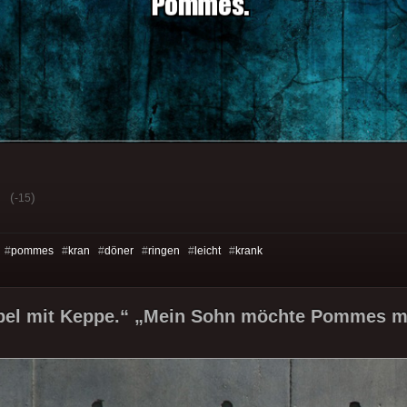
(
)
-15
 #
pommes
#
kran
#
döner
#
ringen
#
leicht
#
krank
el mit Keppe.“ „Mein Sohn möchte Pommes mi