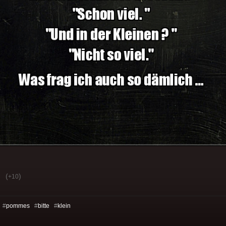
(
)
+10
 #
pommes
#
bitte
#
klein