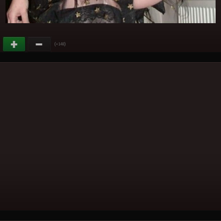
(
)
+148