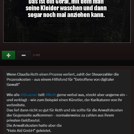
(
)
+169