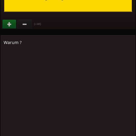
(
)
+166
Warum ?