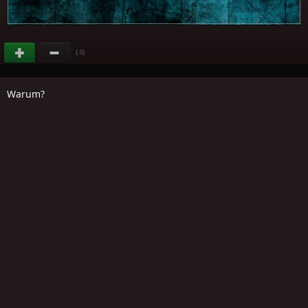
(
)
-5
Warum?