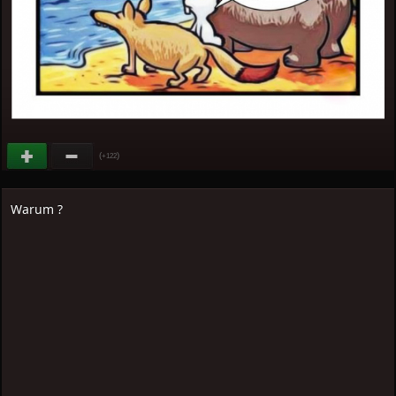
(
)
+122
Warum ?