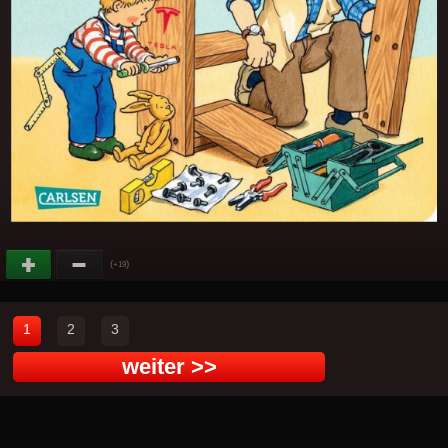
(
)
+19
1
2
3
weiter >>