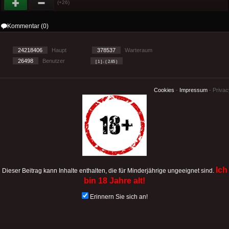
(+26)
Kommentar (0)
24218406
Haupt
378537
Warteraum
26498
Benutzer
[ 1 ] - ( 2.65 )
Cookies
-
Impressum
-
Priva
Ich
Dieser Beitrag kann Inhalte enthalten, die für Minderjährige ungeeignet sind.
bin 18 Jahre alt!
Erinnern Sie sich an!