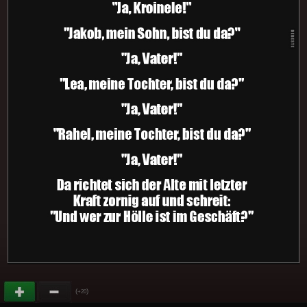
(
)
+20