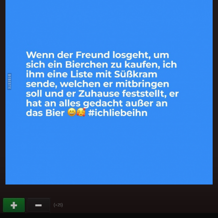
(
)
+25