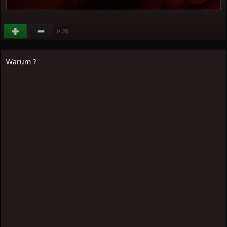
(
)
+103
Warum ?