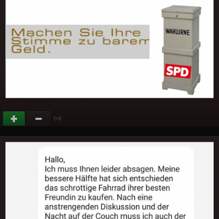
(
)
+1