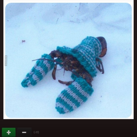
(
)
-22