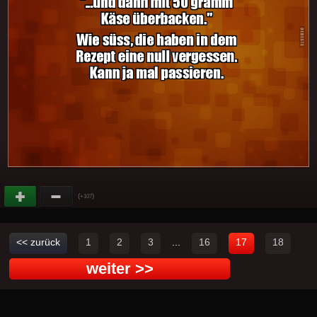
(
)
+107
<< zurück
1
2
3
...
16
17
18
weiter >>