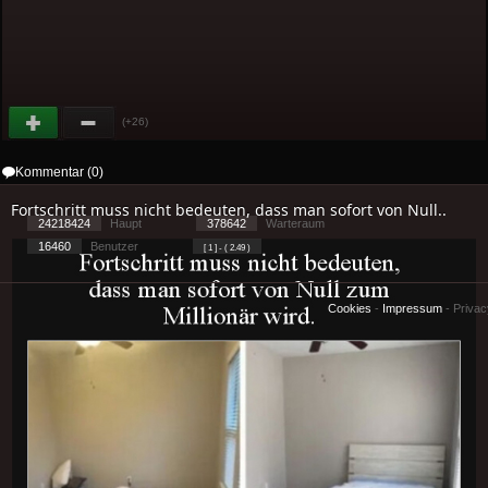
(+26)
Kommentar (0)
Fortschritt muss nicht bedeuten, dass man sofort von Null..
24218424
Haupt
378642
Warteraum
16460
Benutzer
[ 1 ] - ( 2.49 )
Cookies
-
Impressum
-
Priva