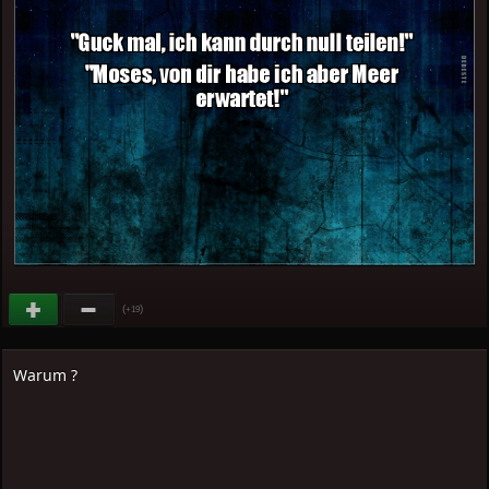
(
)
+19
Warum ?