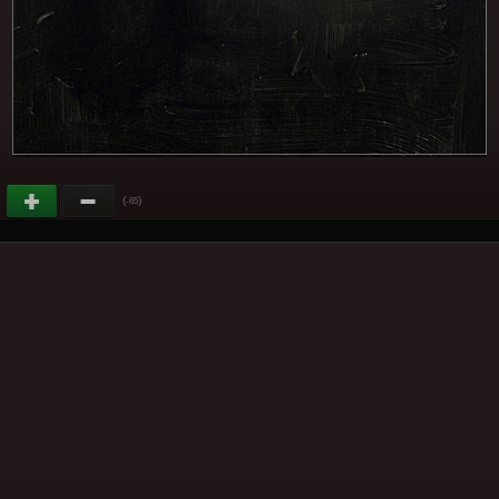
(
)
-65