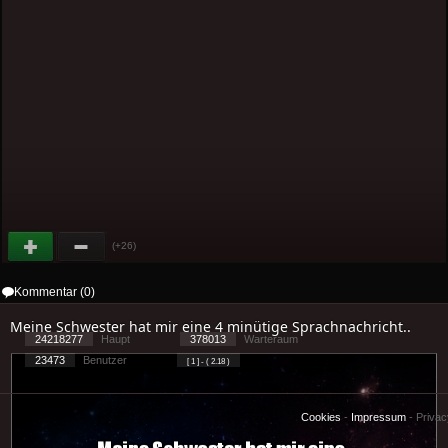
(+26)
Kommentar (0)
Meine Schwester hat mir eine 4 minütige Sprachnachricht..
24218277
Haupt
378013
Warteraum
23473
Benutzer
[ 1 ] - ( 2.18 )
Cookies
-
Impressum
-
Priva