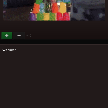
(
)
+22
Warum?