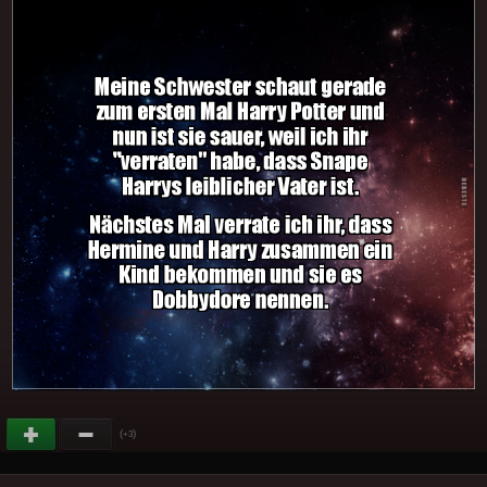
(
)
+3