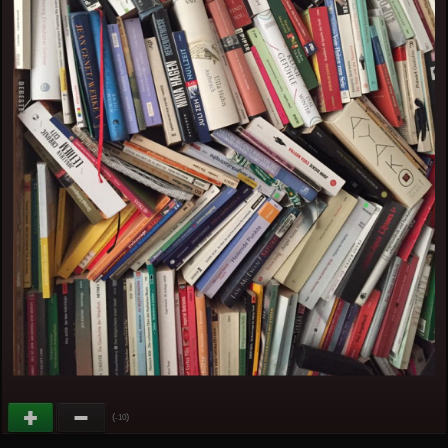
(
)
-10