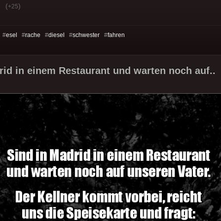
(
)
+25
 #
esel
#
rache
#
diesel
#
schwester
#
fahren
rid in einem Restaurant und warten noch auf..