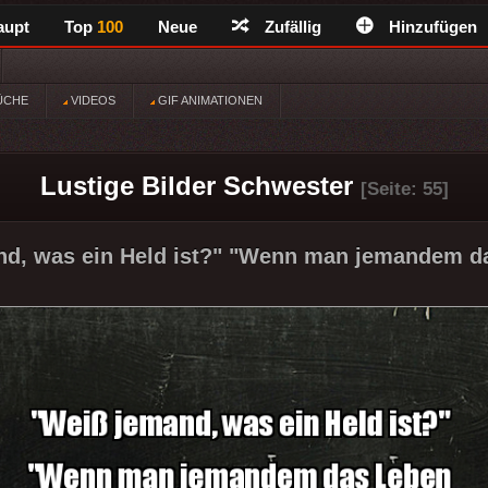
aupt
Top
100
Neue
Zufällig
Hinzufügen
ÜCHE
VIDEOS
GIF ANIMATIONEN
Lustige Bilder Schwester
[Seite: 55]
d, was ein Held ist?" "Wenn man jemandem da