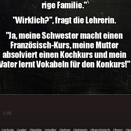
(
)
-19
 #
schule
#
vater
#
familie
#
mutter
#
lehrer
#
lehrerin
#
französisch
#
franz
#
k