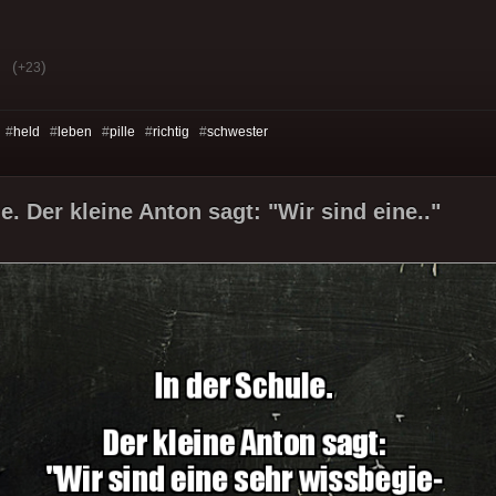
(
)
+23
 #
held
#
leben
#
pille
#
richtig
#
schwester
e. Der kleine Anton sagt: "Wir sind eine.."