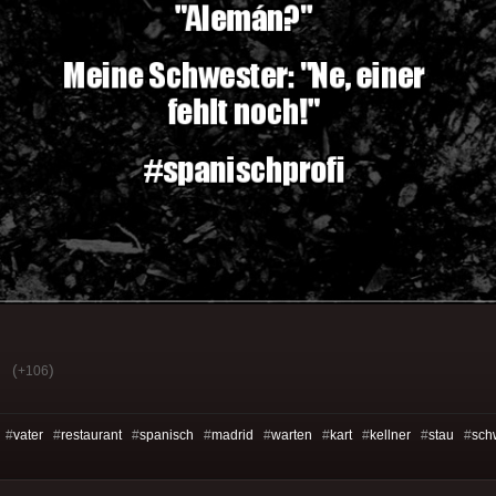
(
)
+106
 #
vater
#
restaurant
#
spanisch
#
madrid
#
warten
#
kart
#
kellner
#
stau
#
sch