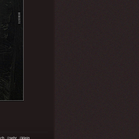
och
#
sehr
#
klein