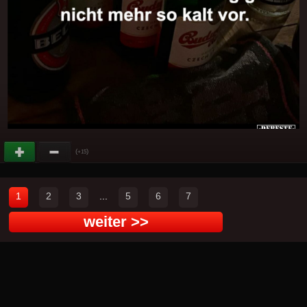
(
)
+15
1
2
3
...
5
6
7
weiter >>