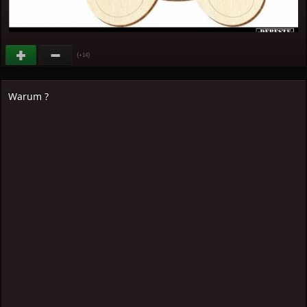
(
)
+14
Warum ?