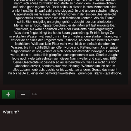
(
)
+4
Warum?