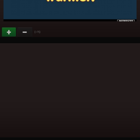
(
)
+75