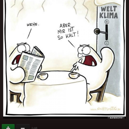
(
)
+24