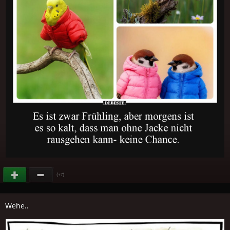
(
)
+7
Wehe..