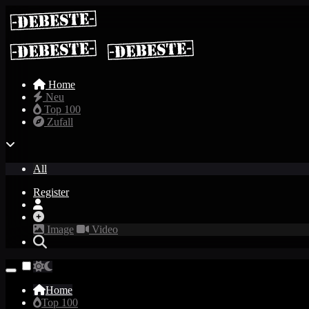
Home
Neu
Top 100
Zufall
All
Register
Image
Video
Home
Top 100