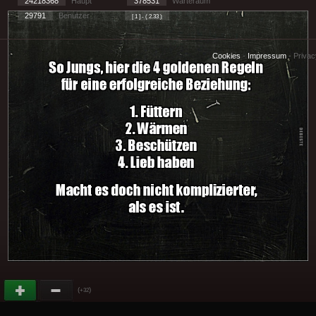
24218368
Haupt
378531
Warteraum
29791
Benutzer
[ 1 ] - ( 2.33 )
Cookies
-
Impressum
-
Priva
(
)
+32