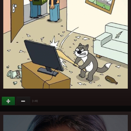
(
)
+28