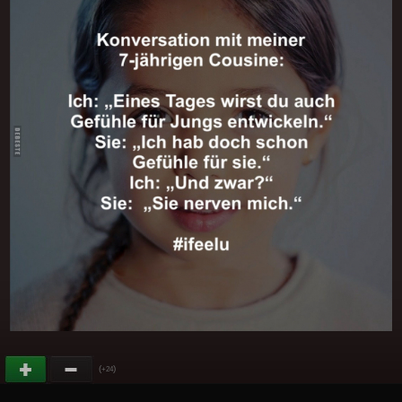
(
)
+24