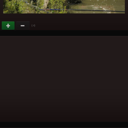
(
)
-4