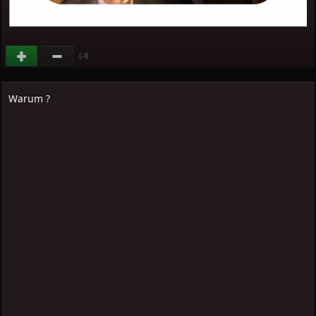
(
)
-3
Warum ?