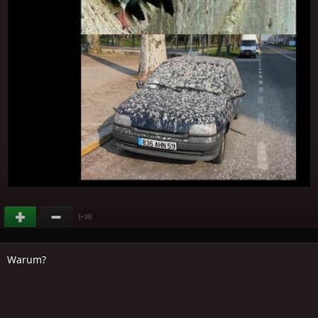
(
)
+18
Warum?