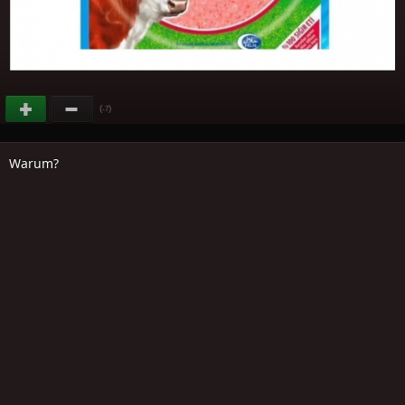
(
)
-7
Warum?