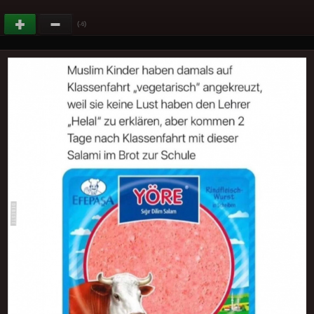
(
)
-6