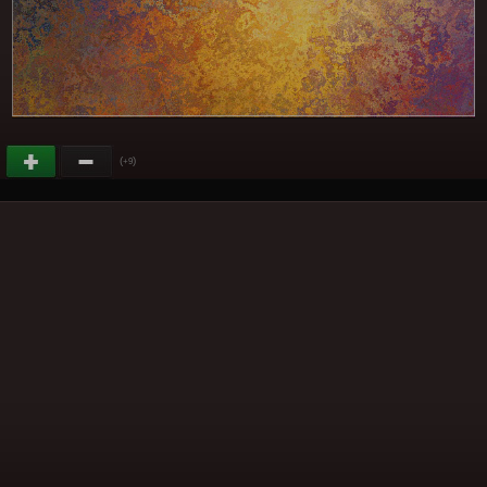
(
)
+9