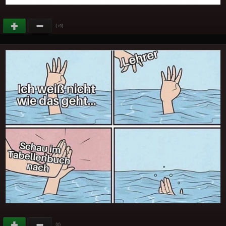
(
)
+9
(
)
0