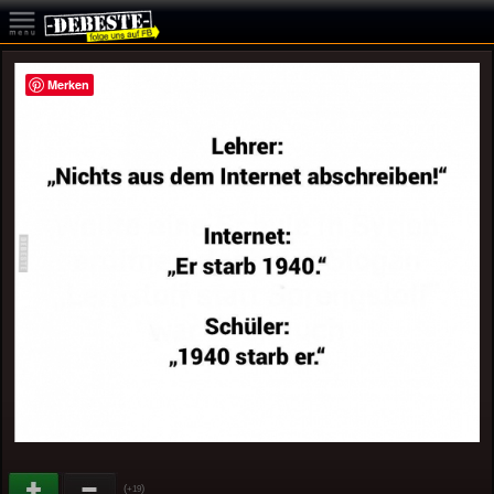
Merken
(
)
+19