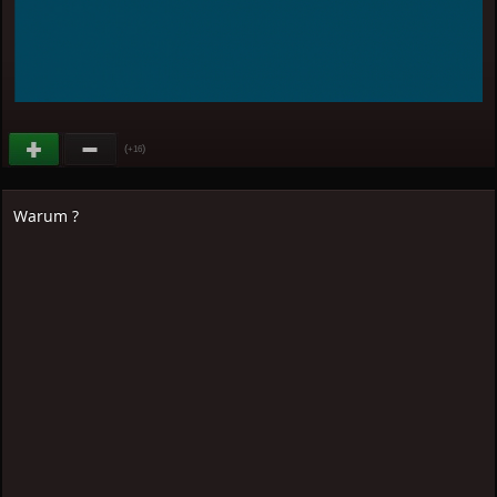
(
)
+16
Warum ?