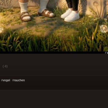
(
)
-8
 #
vogel
#
rauchen