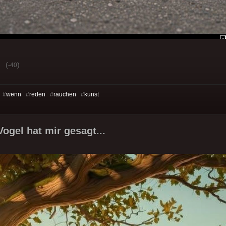
(
)
-40
 #
wenn
#
reden
#
rauchen
#
kunst
Vogel hat mir gesagt...