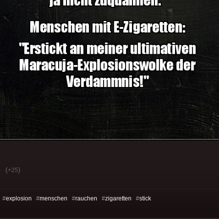
(
)
+25
 #
explosion
#
menschen
#
rauchen
#
zigaretten
#
stick