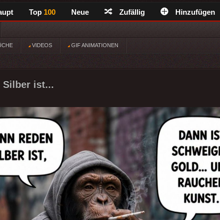
aupt
Top
100
Neue
Zufällig
Hinzufügen
ÜCHE
VIDEOS
GIF ANIMATIONEN
ilber ist...