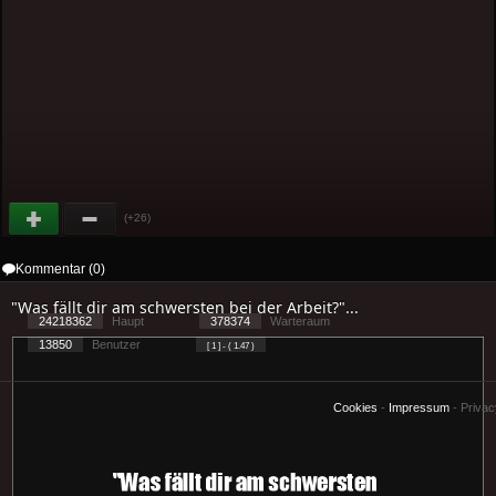
(+26)
Kommentar (0)
"Was fällt dir am schwersten bei der Arbeit?"...
24218362
Haupt
378374
Warteraum
13850
Benutzer
[ 1 ] - ( 1.47 )
Cookies
-
Impressum
-
Priva