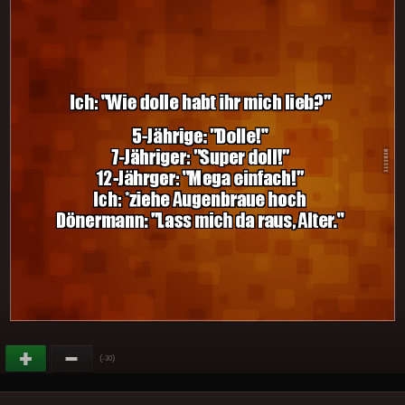
(
)
-30