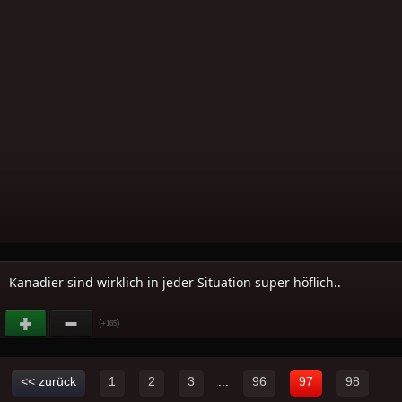
Kanadier sind wirklich in jeder Situation super höflich..
(
)
+165
<< zurück
1
2
3
...
96
97
98