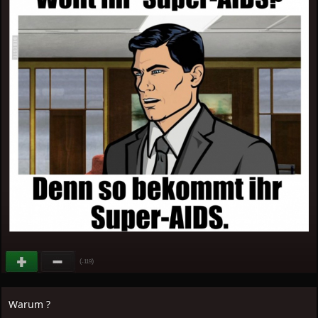
(
)
-119
Warum ?