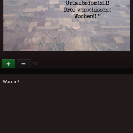
(
)
+3
Warum?