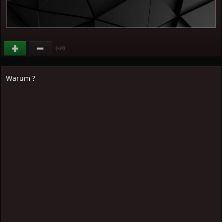
(
)
+24
Warum ?