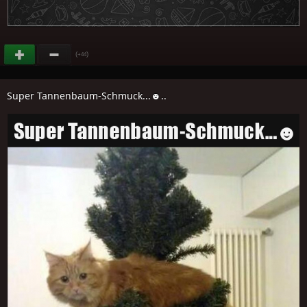
(
)
+44
Super Tannenbaum-Schmuck...☻..