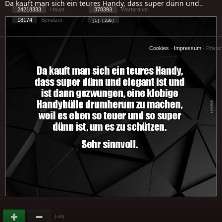
Da kauft man sich ein teures Handy, dass super dünn und..
24218333
Haupt
378393
Warteraum
18174
Benutzer
[ 1 ] - ( 2.36 )
Cookies
-
Impressum
-
Priva
(
)
+40