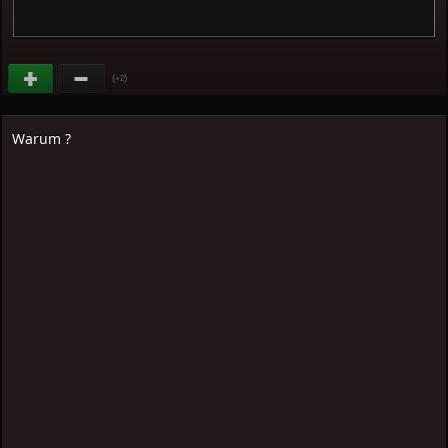
(
)
+2
Warum ?