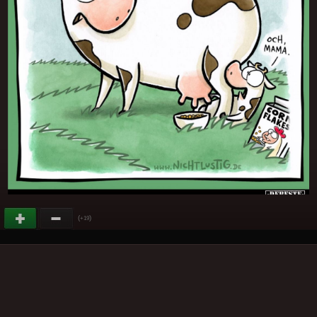
(
)
+19