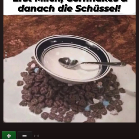
(
)
+9