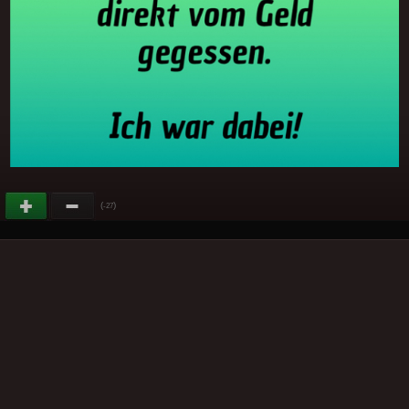
(
)
-27