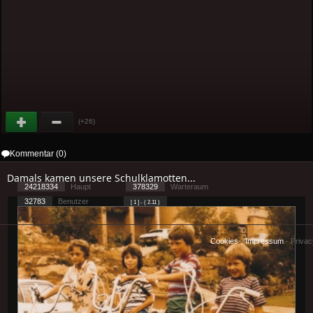
(+26)
Kommentar (0)
Damals kamen unsere Schulklamotten...
24218334
Haupt
378329
Warteraum
32783
Benutzer
[ 1 ] - ( 2.11 )
Cookies
-
Impressum
-
Priva