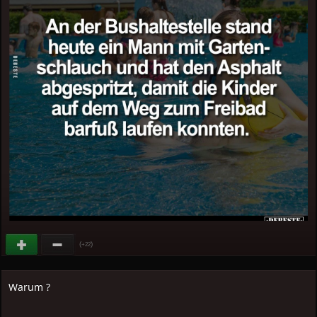
(
)
+22
Warum ?