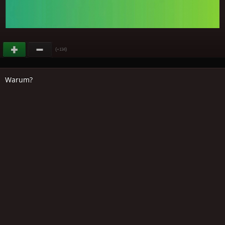
(
)
+134
Warum?