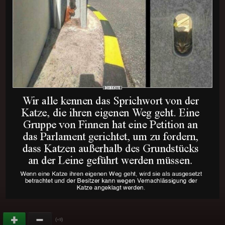
(
)
+9