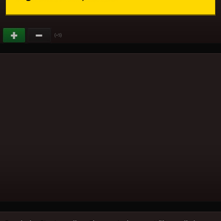
(
)
+5