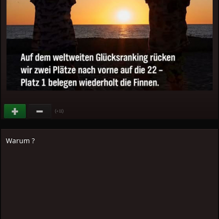
(
)
+11
Warum ?