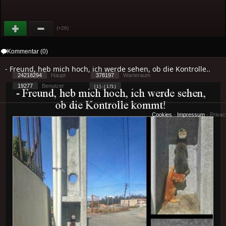
(+26)
Kommentar (0)
- Freund, heb mich hoch, ich werde sehen, ob die Kontrolle..
24218294
Haupt
378197
Warteraum
19277
Benutzer
[ 1 ] - ( 1.71 )
Cookies
-
Impressum
-
Priva