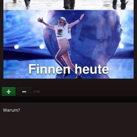
(
)
+24
Warum?