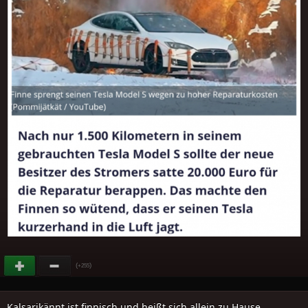
(
)
+255
Kalsarikännt ist finnisch und heißt sich allein zu Hause..