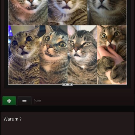
(
)
+156
Warum ?