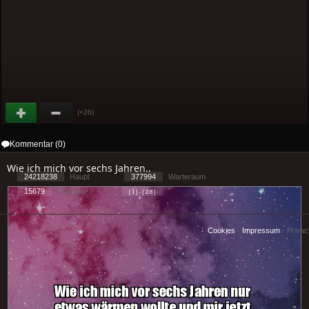
(+26)
Kommentar (0)
Wie ich mich vor sechs Jahren..
24218238
Haupt
377994
Warteraum
15679
Benutzer
[ 1 ] - ( 2.6 )
Cookies
-
Impressum
-
Priva