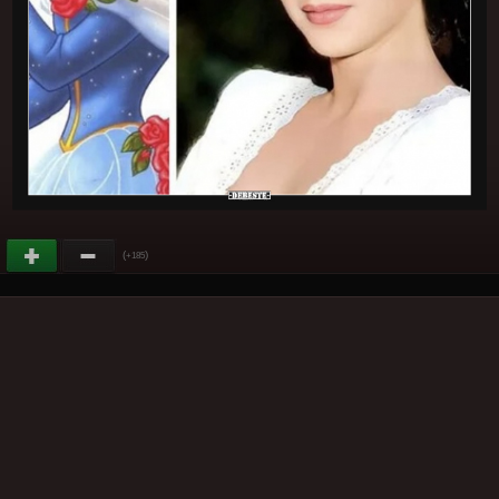
(
)
+185