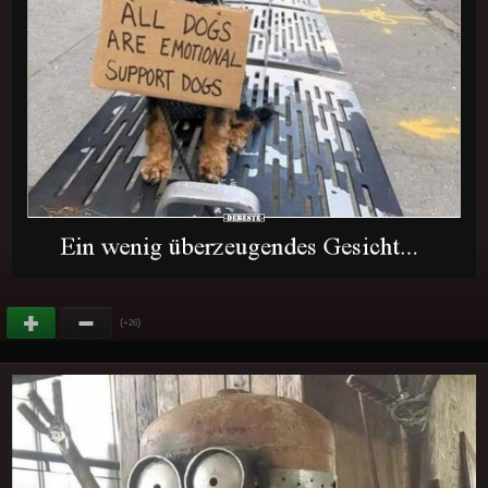
(
)
+26