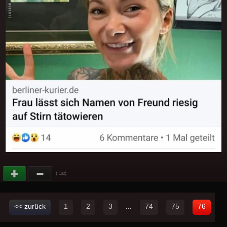
(
)
-102
<< zurück
1
2
3
...
74
75
76