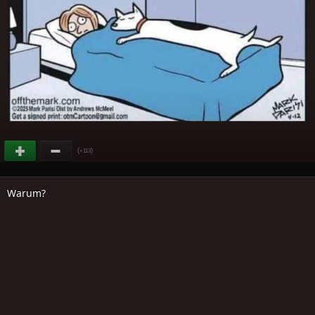
(
)
+113
Warum?