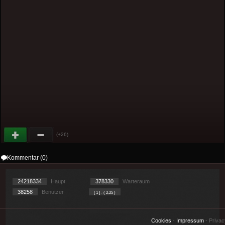
(+26)
Kommentar (0)
24218334
Haupt
378330
Warteraum
38258
Benutzer
[ 1 ] - ( 2.25 )
Cookies
-
Impressum
-
Priva