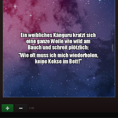
(
)
+36