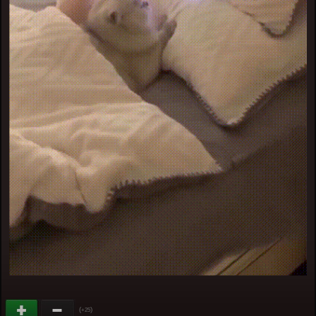
(
)
+25