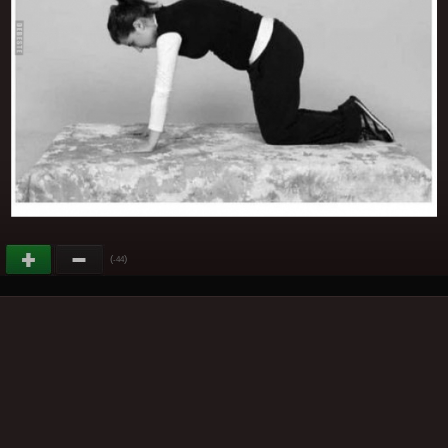
(
)
-44