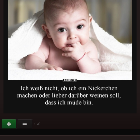
(
)
+26