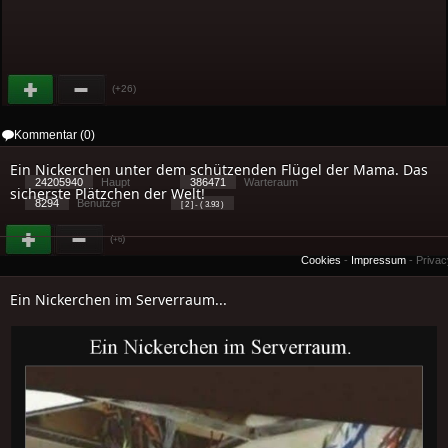
(+26)
Kommentar (0)
Ein Nickerchen unter dem schützenden Flügel der Mama. Das
24205940
Haupt
386471
Warteraum
sicherste Plätzchen der Welt!
8294
Benutzer
[ 2 ] - ( 3.93 )
(
)
+6
Cookies
-
Impressum
-
Priva
Ein Nickerchen im Serverraum...