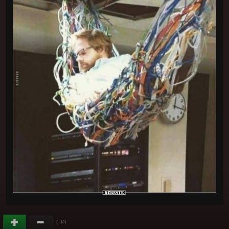
(
)
+18