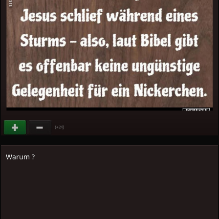
(
)
+24
Warum ?