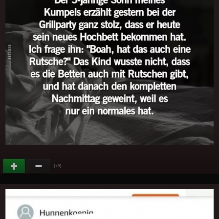
(
)
+8