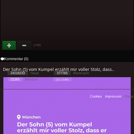
(+26)
Kommentar (0)
Der Sohn (5) vom Kumpel erzählt mir voller Stolz, dass..
24218233
Haupt
377765
Warteraum
21265
Benutzer
[ 1 ] - ( 1.54 )
Cookies
-
Impressum
-
Priva