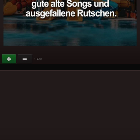
(
)
+175