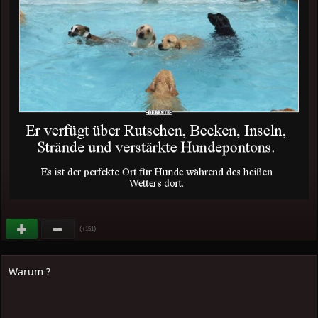
(
)
+151
Warum ?