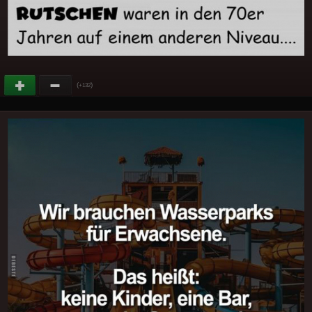
(
)
+132