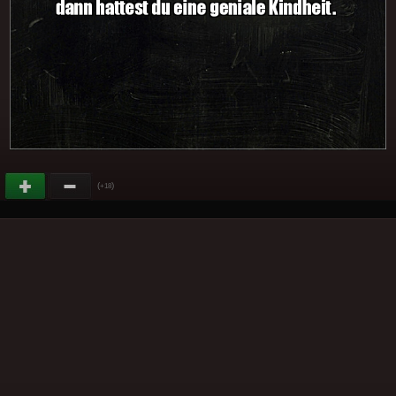
(
)
+18