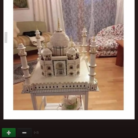
(
)
+2