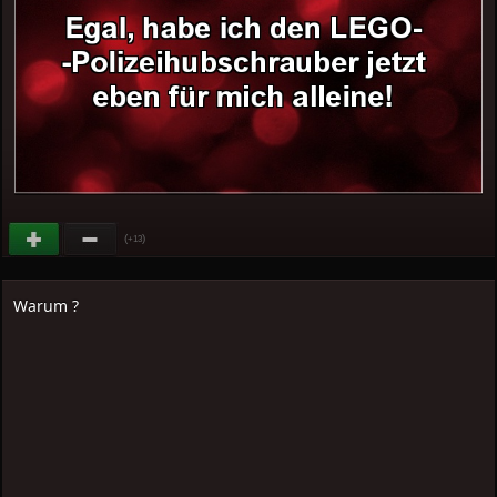
(
)
+13
Warum ?