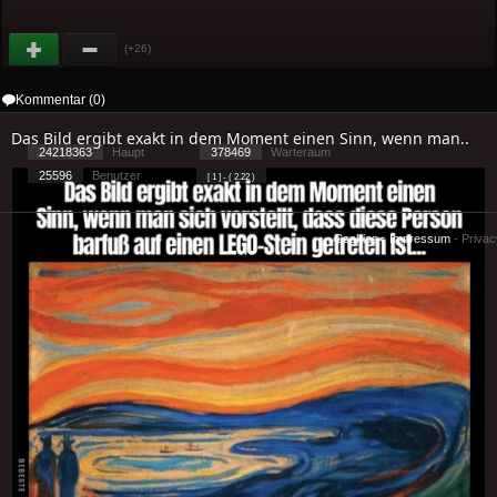
(+26)
Kommentar (0)
Das Bild ergibt exakt in dem Moment einen Sinn, wenn man..
24218363
Haupt
378469
Warteraum
25596
Benutzer
[ 1 ] - ( 2.22 )
Cookies
-
Impressum
-
Priva