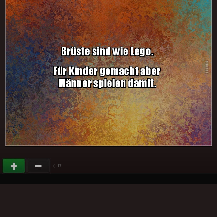
(
)
+17