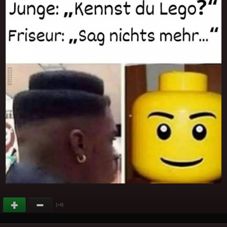
(
)
+8