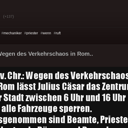
(
)
+137
 #
mechaniker
#
priester
#
wenn
#
ruft
 Wegen des Verkehrschaos in Rom..