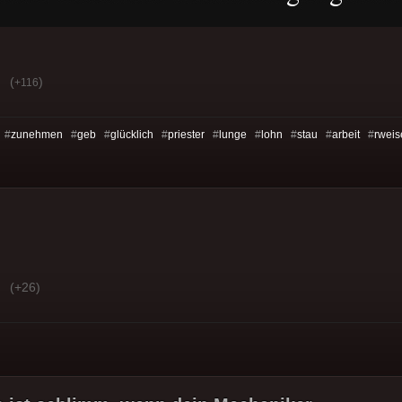
(
)
+116
 #
zunehmen
#
geb
#
glücklich
#
priester
#
lunge
#
lohn
#
stau
#
arbeit
#
rweis
(+26)