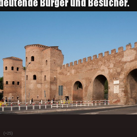
(
)
+25