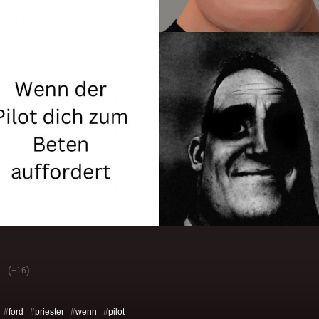
(
)
+16
 #
ford
#
priester
#
wenn
#
pilot