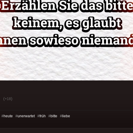
(
)
+18
 #
heute
#
unerwartet
#
früh
#
bitte
#
liebe