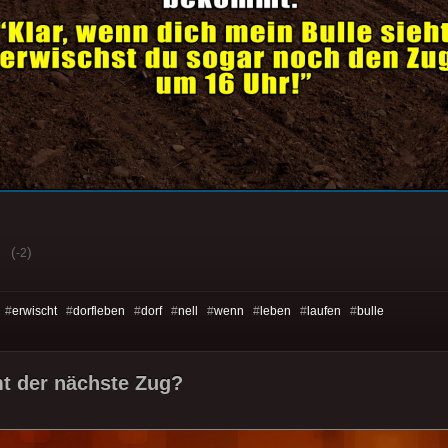
(
)
-2
 #
erwischt
#
dorfleben
#
dorf
#
nell
#
wenn
#
leben
#
laufen
#
bulle
 der nächste Zug?