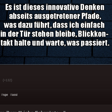
(
)
+132
 #
sge
#
assi