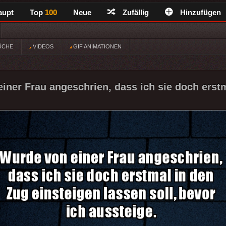
aupt
Top
100
Neue
Zufällig
Hinzufügen
ÜCHE
VIDEOS
GIF ANIMATIONEN
iner Frau angeschrien, dass ich sie doch erstm