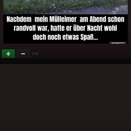
(
)
+14