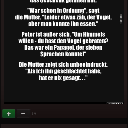
(
)
-2