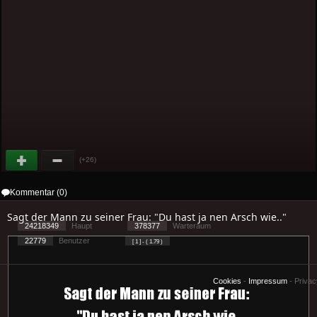
(+26)
Kommentar (0)
Sagt der Mann zu seiner Frau: "Du hast ja nen Arsch wie.."
24218349
Haupt
378377
Warteraum
22779
Benutzer
[ 1 ] - ( 1.79 )
Cookies
-
Impressum
-
Priva