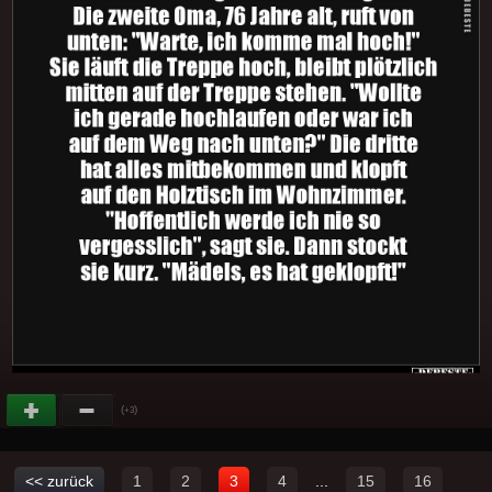
(
)
+3
<< zurück
1
2
3
4
...
15
16