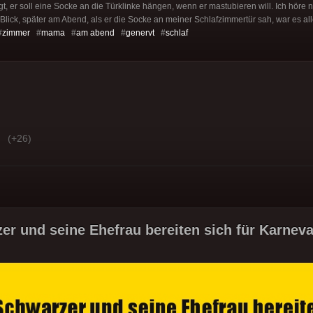
 er soll eine Socke an die Türklinke hängen, wenn er mastubieren will. Ich höre nu
Blick, später am Abend, als er die Socke an meiner Schlafzimmertür sah, war es al
#
zimmer
#
mama
#
am abend
#
genervt
#
schlaf
(+26)
er und seine Ehefrau bereiten sich für Karneval