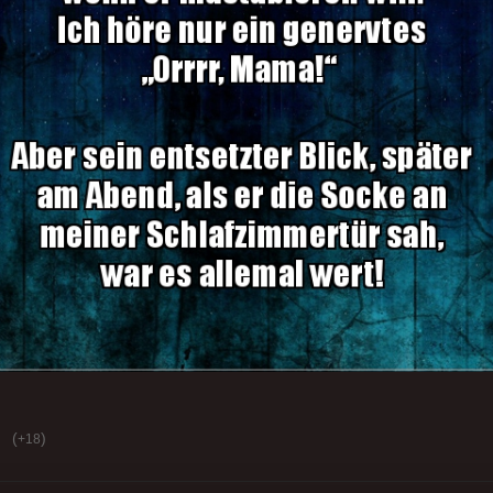
(
)
+18