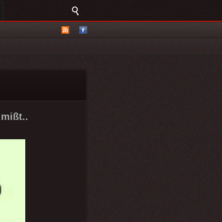
mißt..