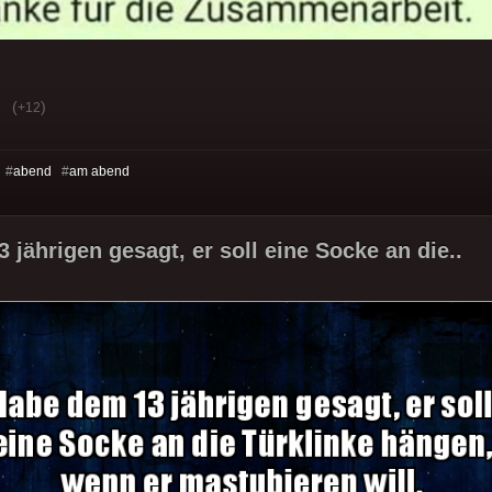
(
)
+12
 #
abend
#
am abend
 jährigen gesagt, er soll eine Socke an die..