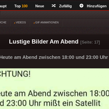
aupt
Top
100
Neue
Zufällig
Hinzufügen
ÜCHE
VIDEOS
GIF ANIMATIONEN
Lustige Bilder Am Abend
[Seite: 17]
eute am Abend zwischen 18:00 und 23:00 Uhr 