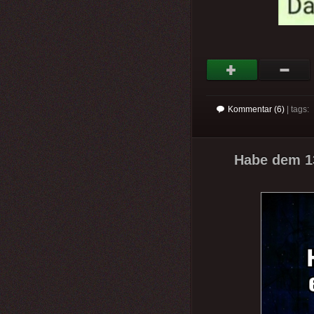
Kommentar (6)
| tags:
Habe dem 13