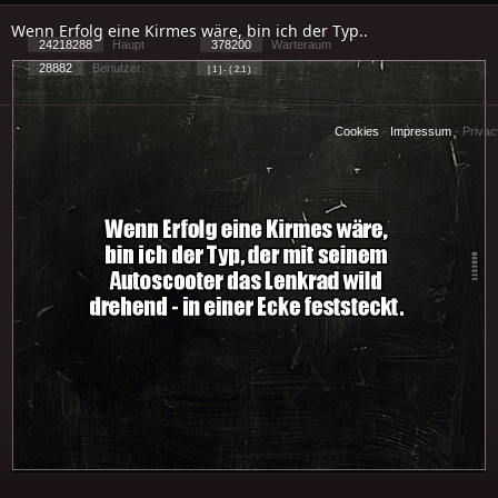
Wenn Erfolg eine Kirmes wäre, bin ich der Typ..
24218288
Haupt
378200
Warteraum
28882
Benutzer
[ 1 ] - ( 2.1 )
Cookies
-
Impressum
-
Priva