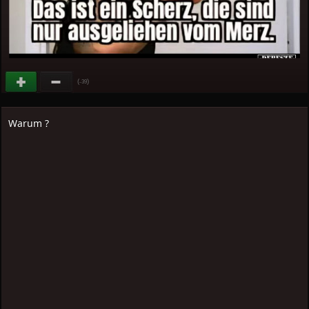
(
)
-39
Warum ?