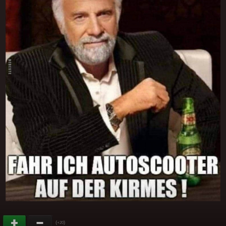
(
)
+20