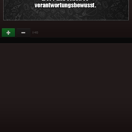
(
)
+82