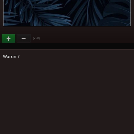
(
)
+144
Warum?