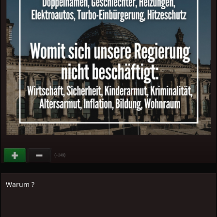
(
)
+249
Warum ?