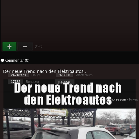
(+26)
Kommentar (0)
Der neue Trend nach den Elektroautos..
24218373
Haupt
378530
Warteraum
17782
Benutzer
[ 1 ] - ( 2.48 )
Cookies
-
Impressum
-
Priva