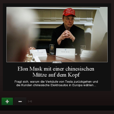
(
)
+4