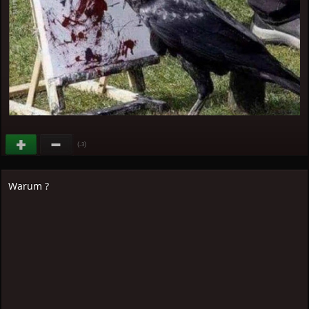
(
)
-3
Warum ?