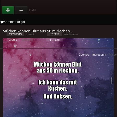
(+26)
Kommentar (0)
Mücken können Blut aus 50 m riechen..
24218343
Haupt
378383
Warteraum
34281
Benutzer
[ 1 ] - ( 2.24 )
Cookies
-
Impressum
-
Priva